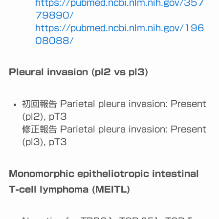
https://pubmed.ncbi.nlm.nih.gov/357
79890/
https://pubmed.ncbi.nlm.nih.gov/196
08088/
Pleural invasion (pl2 vs pl3)
初回報告 Parietal pleura invasion: Present
(pl2), pT3
修正報告 Parietal pleura invasion: Present
(pl3), pT3
Monomorphic epitheliotropic intestinal
T-cell lymphoma (MEITL)