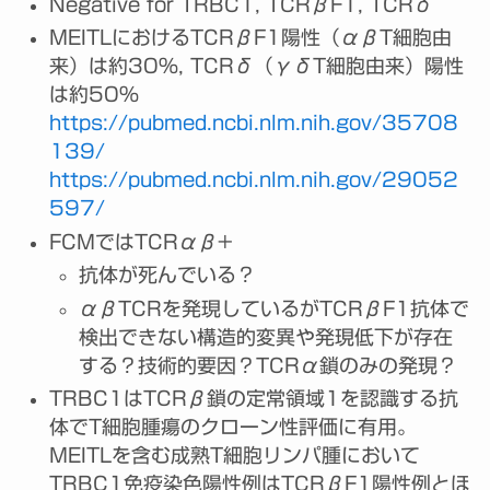
Negative for TRBC1, TCRβF1, TCRδ
MEITLにおけるTCRβF1陽性（αβT細胞由
来）は約30%, TCRδ（γδT細胞由来）陽性
は約50%
https://pubmed.ncbi.nlm.nih.gov/35708
139/
https://pubmed.ncbi.nlm.nih.gov/29052
597/
FCMではTCRαβ+
抗体が死んでいる？
αβTCRを発現しているがTCRβF1抗体で
検出できない構造的変異や発現低下が存在
する？技術的要因？TCRα鎖のみの発現？
TRBC1はTCRβ鎖の定常領域1を認識する抗
体でT細胞腫瘍のクローン性評価に有用。
MEITLを含む成熟T細胞リンパ腫において
TRBC1免疫染色陽性例はTCRβF1陽性例とほ