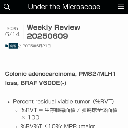
Under the Microscope
Weekly Review
2025
6/14
20250609
2025年6月21日
病理
Colonic adenocarcinoma, PMS2/MLH1
loss, BRAF V600E(-)
Percent residual viable tumor（%RVT）
%RVT = 生存腫瘍面積 / 腫瘍床全体面積
× 100
%RV%T ≤10%; MPR (major