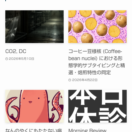
CO2, DC
コーヒー豆様核 (Coffee-
bean nuclei) における形
2026年5月10日
態学的サブタイピングと精
選・焙煎特性の同定
2026年4月22日
なんのやくにもたたない病
Morning Review