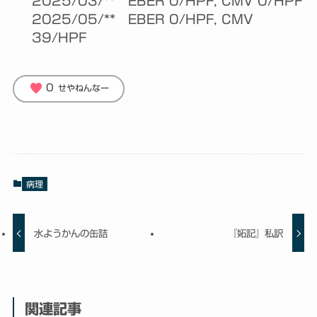
2025/03/** EBER 0/HPF, CMV 0/HPF
2025/05/** EBER 0/HPF, CMV
39/HPF
favorite
0
せやねんなー
病理
水ようかんの缶詰
『妬記』私訳
関連記事