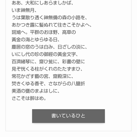
ああ、大和にしあらましかば、
いま神無月、
うは葉散り透く神無備の森の小路を、
あかつき露に髪ぬれて往きこそかよへ、
斑鳩へ。平群のおほ野、高草の
黃金の海とゆらゆる日、
塵居の窓のうは白み、日ざしの淡に、
いにし代の珍の御經の黃金文字、
百濟緒琴に、齋ひ瓮に、彩畫の壁に
見ぞ恍くる柱がくれのたたずまひ、
常花かざす藝の宮、齋殿深に、
焚きくゆる香ぞ、さながらの八鹽折
美酒の甕のまよはしに、
さこそは醉はめ。
書いているひと