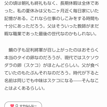
父の頃は朝礼も終礼もなく、長期休暇は全休であ
った。私の夏休みは父も二ヶ月近く毎日家にいた
記憶がある。これなら仕事のしこみをする時間も
十分にあっただろう。父はそういった教師がまだ
暇な職業であった最後の世代なのかもしれない。
鯛の子も足利將軍が召し上がったのはおそらく
本当のタイの卵なのだろうが、現代ではスケソウ
ダラの卵（スケコ）がほとんどらしい。父が食べ
ていたのもたぶんそれなのだろう。時代が下ると
名前は同じでも中味はスケコになる——そんなこ
とはよくあるらしい。
favorite
0
せやねんなー