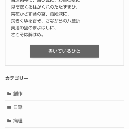
百濟緒琴に、齋ひ瓮に、彩畫の壁に
見ぞ恍くる柱がくれのたたずまひ、
常花かざす藝の宮、齋殿深に、
焚きくゆる香ぞ、さながらの八鹽折
美酒の甕のまよはしに、
さこそは醉はめ。
書いているひと
カテゴリー
創作
日錄
病理