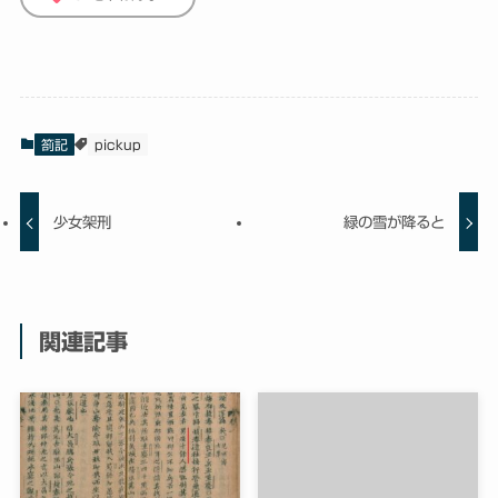
箚記
pickup
少女架刑
緑の雪が降ると
関連記事