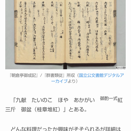
『朝倉亭御成記』/『群書類従』所収（
国立公文書館デジタルア
ーカイブ
より）
御酌一式
「九献 たいのこ ほや あかがい
紅
三斤 御盆（桂章堆紅）」とある。
どんな料理だったか興味がそそられるが詳細は