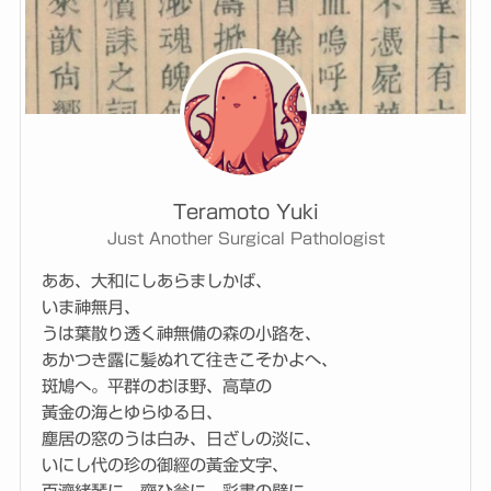
Teramoto Yuki
Just Another Surgical Pathologist
ああ、大和にしあらましかば、
いま神無月、
うは葉散り透く神無備の森の小路を、
あかつき露に髪ぬれて往きこそかよへ、
斑鳩へ。平群のおほ野、高草の
黃金の海とゆらゆる日、
塵居の窓のうは白み、日ざしの淡に、
いにし代の珍の御經の黃金文字、