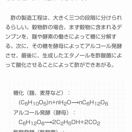
酢の製造工程は、大きく三つの段階に分けられ
るらしい。穀物酢の場合、まず穀物に含まれるデ
ンプンを、麹や酵素の働きによって糖に分解す
る。次に、その糖を酵母によってアルコール発酵
させ、最後に、生成したエタノールを酢酸菌によ
って酸化させることによって酢ができあがる。
糖化（麹、麦芽など）：
(C
​H
​O
)n​+nH
​O⟶nC
​H
​O
6
10
5​
2
6
12
6​
アルコール発酵（酵母）：
C
​H
​O
​⟶2C
​H
​OH+2CO
6
12
6
2
5
2​