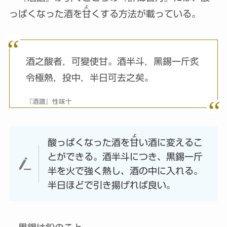
よ
っぱくなった酒を
甘
くする方法が載っている。
酒之酸者，可變使甘。酒半斗，黑錫一斤炙
令極熱，投中，半日可去之矣。
『酒譜』性味十
よ
酸っぱくなった酒を
甘
い酒に変えるこ
とができる。酒半斗につき、黒錫一斤
半を火で強く熱し、酒の中に入れる。
半日ほどで引き揚げれば良い。