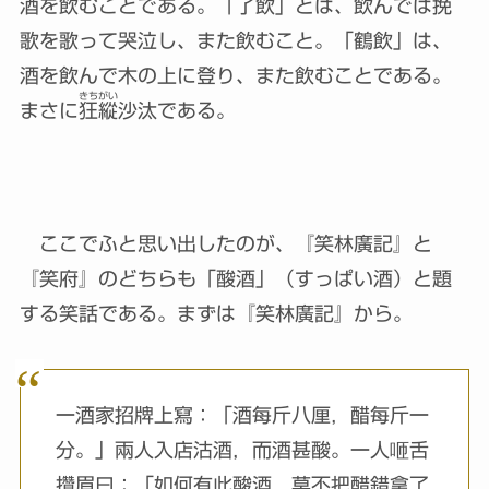
酒を飲むことである。「了飲」とは、飲んでは挽
歌を歌って哭泣し、また飲むこと。「鶴飲」は、
酒を飲んで木の上に登り、また飲むことである。
きちがい
まさに
狂縱
沙汰である。
ここでふと思い出したのが、『笑林廣記』と
『笑府』のどちらも「酸酒」（すっぱい酒）と題
する笑話である。まずは『笑林廣記』から。
一酒家招牌上寫：「酒每斤八厘，醋每斤一
分。」兩人入店沽酒，而酒甚酸。一人咂舌
攢眉曰：「如何有此酸酒，莫不把醋錯拿了