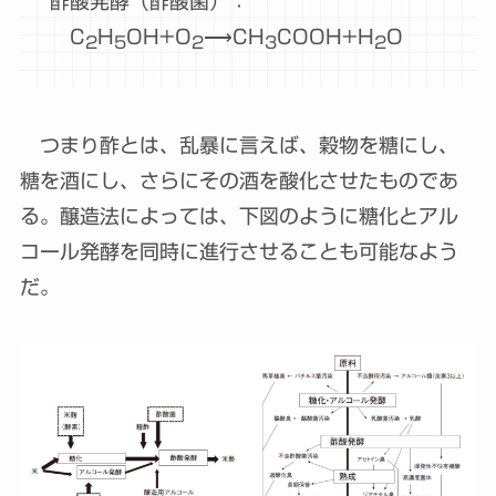
酢酸発酵（酢酸菌）：
C
​H
​OH+O
​⟶CH
​COOH+H
​O
2
5
2
3
2
つまり酢とは、乱暴に言えば、穀物を糖にし、
糖を酒にし、さらにその酒を酸化させたものであ
る。醸造法によっては、下図のように糖化とアル
コール発酵を同時に進行させることも可能なよう
だ。