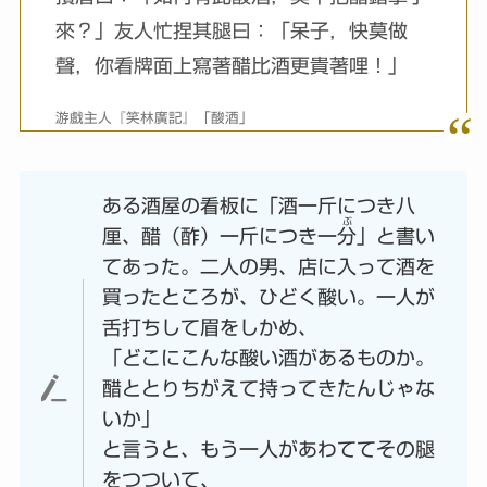
來？」友人忙捏其腿曰：「呆子，快莫做
聲，你看牌面上寫著醋比酒更貴著哩！」
游戲主人『笑林廣記』「酸酒」
ある酒屋の看板に「酒一斤につき八
ぶ
厘、醋（酢）一斤につき一
分
」と書い
てあった。二人の男、店に入って酒を
買ったところが、ひどく酸い。一人が
舌打ちして眉をしかめ、
「どこにこんな酸い酒があるものか。
醋ととりちがえて持ってきたんじゃな
いか」
と言うと、もう一人があわててその腿
をつついて、