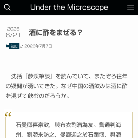
Under the Microscope
2026
酒に酢をまぜる？
6/21
2026年7月7日
箚記
沈括『夢渓筆談』を読んでいて、またぞろ往年
の疑問が湧いてきた。なぜ中国の酒飲みは酒に酢
を混ぜて飲むのだろうか。
石曼卿喜豪飲，與布衣劉潛為友。嘗通判海
州，劉潛來訪之，曼卿迎之於石闥堰，與潛