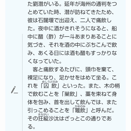
た劉潛がいる。延年が海州の通判をつ
とめていた時、潛が訪ねてきたため、
彼は石闥堰で出迎え、二人で痛飲し
た。夜中に酒がきれそうになると、船
中に醋（酢）が一斗あまりあることに
気づき、それを酒の中にぶちこんで飲
み、あくる日には酒も醋もすっかりな
くなっていた。
客と痛飲するたびに、頭巾を棄て、
裸足になり、足かせをはめて坐る。こ
めしうどのみ
れを「
囚飲
」といった。また、木の梢
で飲むことを「
巢飲
」、藁を束ねて身
体を包み、首を出して飲んでは、また
かめのみ
引っこめることを「
鼈飲
」と呼んだ。
きちがい
その
狂縱
沙汰はざっとこの通りであ
る。