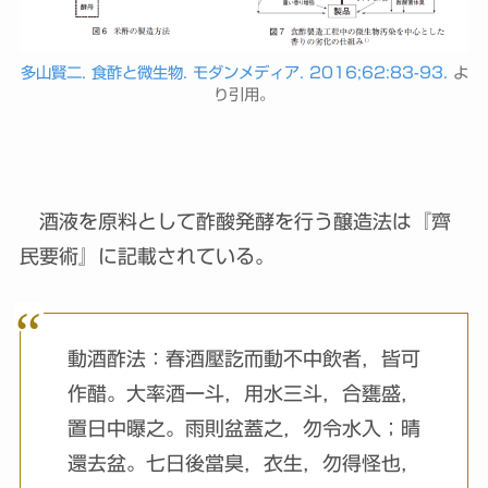
多山賢二. 食酢と微生物. モダンメディア. 2016;62:83-93.
よ
り引用。
酒液を原料として酢酸発酵を行う醸造法は『齊
民要術』に記載されている。
動酒酢法：春酒壓訖而動不中飲者，皆可
作醋。大率酒一斗，用水三斗，合甕盛，
置日中曝之。雨則盆蓋之，勿令水入；晴
還去盆。七日後當臭，衣生，勿得怪也，