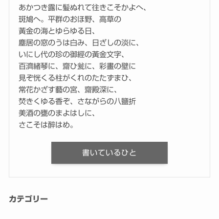
あかつき露に髪ぬれて往きこそかよへ、
斑鳩へ。平群のおほ野、高草の
黃金の海とゆらゆる日、
塵居の窓のうは白み、日ざしの淡に、
いにし代の珍の御經の黃金文字、
百濟緒琴に、齋ひ瓮に、彩畫の壁に
見ぞ恍くる柱がくれのたたずまひ、
常花かざす藝の宮、齋殿深に、
焚きくゆる香ぞ、さながらの八鹽折
美酒の甕のまよはしに、
さこそは醉はめ。
書いているひと
カテゴリー