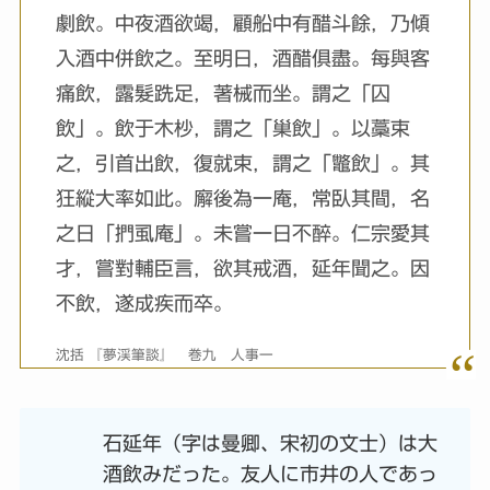
劇飲。中夜酒欲竭，顧船中有醋斗餘，乃傾
入酒中併飲之。至明日，酒醋俱盡。每與客
痛飲，露髮跣足，著械而坐。謂之「囚
飲」。飲于木杪，謂之「巢飲」。以藁束
之，引首出飲，復就束，謂之「鼈飲」。其
狂縱大率如此。廨後為一庵，常臥其間，名
之日「捫虱庵」。未嘗一日不醉。仁宗愛其
才，嘗對輔臣言，欲其戒酒，延年聞之。因
不飲，遂成疾而卒。
沈括 『夢渓筆談』 巻九 人事一
石延年（字は曼卿、宋初の文士）は大
酒飲みだった。友人に市井の人であっ