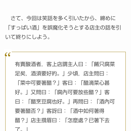
さて、今回は笑話を多く引いたから、締めに
「すっぱい酒」を誤魔化そうとする店主の話を引
いて終りにしよう。
有賣酸酒者，客上店謂主人曰：「餚只腐菜
足矣，酒須要好的。」少頃，店主問曰：
「菜中可要著醋？」客曰：「醋滴菜心甚
好。」又問曰：「腐內可要放些醋？」客
曰：「醋烹豆腐也好。」再問曰：「酒內可
要著醋否？」客訝曰：「酒中如何著得
醋？」店主攢眉曰：「怎麼處？已著下去
了。」