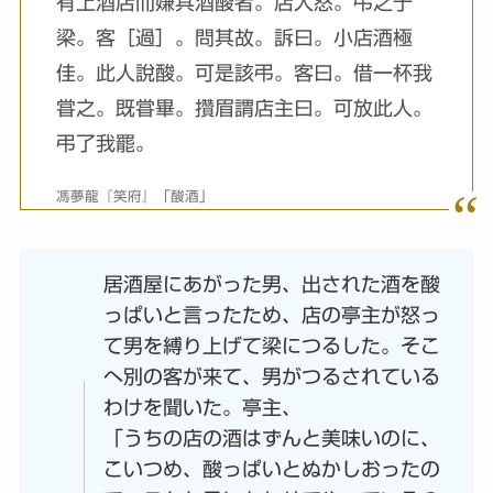
有上酒店而嫌其酒酸者。店人怒。弔之于
梁。客［過］。問其故。訴曰。小店酒極
佳。此人說酸。可是該弔。客曰。借一杯我
甞之。既甞畢。攢眉謂店主曰。可放此人。
弔了我罷。
馮夢龍『笑府』「酸酒」
居酒屋にあがった男、出された酒を酸
っぱいと言ったため、店の亭主が怒っ
て男を縛り上げて梁につるした。そこ
へ別の客が来て、男がつるされている
わけを聞いた。亭主、
「うちの店の酒はずんと美味いのに、
こいつめ、酸っぱいとぬかしおったの