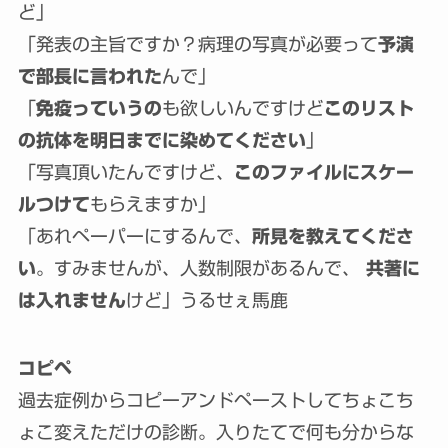
ど」
「発表の主旨ですか？病理の写真が必要って
予演
で部長に言われた
んで」
「
免疫っていうの
も欲しいんですけど
このリスト
の抗体を明日までに染めてください
」
「写真頂いたんですけど、
このファイルにスケー
ルつけて
もらえますか」
「あれペーパーにするんで、
所見を教えてくださ
い
。すみませんが、人数制限があるんで、
共著に
は入れません
けど」うるせぇ馬鹿
コピペ
過去症例からコピーアンドペーストしてちょこち
ょこ変えただけの診断。入りたてで何も分からな