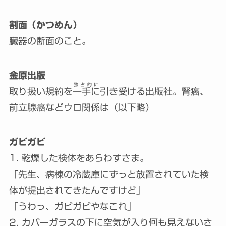
割面（かつめん）
臓器の断面のこと。
金原出版
独占的に
取り扱い規約を
一手に
引き受ける出版社。腎癌、
前立腺癌などウロ関係は（以下略）
ガビガビ
1. 乾燥した検体をあらわすさま。
「先生、病棟の冷蔵庫にずっと放置されていた検
体が提出されてきたんですけど」
「うわっ、ガビガビやなこれ」
2. カバーガラスの下に空気が入り何も見えないさ