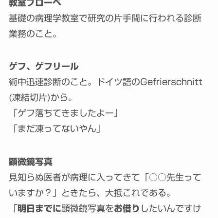
教室プローベ
基礎の病理学教室で研究の片手間に行われる診断
業務のこと。
ゲフ、ゲフリール
術中迅速診断のこと。ドイツ語のGefrierschnitt
(凍結切片)から。
「ゲフ落ちてきましたよー」
「まだ凍ってないやん」
顕微鏡写真
見知らぬ医者が病理に入ってきて「○○先生って
いますか？」ときたら、大抵これである。
「
明日までに
顕微鏡写真を
お借り
したいんですけ