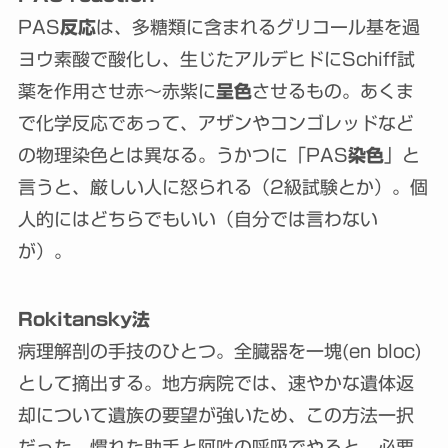
PAS
反応
は、多糖類に含まれるグリコール基を過
ヨウ素酸で酸化し、生じたアルデヒドにSchiff試
薬を作用させ赤～赤紫に
呈色
させるもの。あくま
で化学反応であって、アザンやコンゴレッドなど
の物理染色とは異なる。うかつに「PAS
染色
」と
言うと、厳しい人に怒られる（2級試験とか）。個
人的にはどちらでもいい（自分では言わない
が）。
Rokitansky法
病理解剖の手技のひとつ。全臓器を一塊(en bloc)
として摘出する。地方病院では、速やかな遺体返
却について遺族の要望が強いため、この方法一択
だった。慣れた助手と阿吽の呼吸でやると、必要